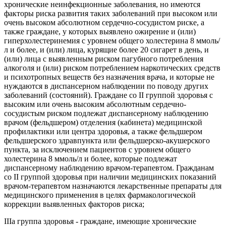
хронические неинфекционные заболевания, но имеются
факторы риска развития таких заболеваний при высоком или
очень высоком абсолютном сердечно-сосудистом риске, а
также граждане, у которых выявлено ожирение и (или)
гиперхолестеринемия с уровнем общего холестерина 8 ммоль/
л и более, и (или) лица, курящие более 20 сигарет в день, и
(или) лица с выявленным риском пагубного потребления
алкоголя и (или) риском потреблением наркотических средств
и психотропных веществ без назначения врача, и которые не
нуждаются в диспансерном наблюдении по поводу других
заболеваний (состояний). Граждане со II группой здоровья с
высоким или очень высоким абсолютным сердечно-
сосудистым риском подлежат диспансерному наблюдению
врачом (фельдшером) отделения (кабинета) медицинской
профилактики или центра здоровья, а также фельдшером
фельдшерского здравпункта или фельдшерско-акушерского
пункта, за исключением пациентов с уровнем общего
холестерина 8 ммоль/л и более, которые подлежат
диспансерному наблюдению врачом-терапевтом. Гражданам
со II группой здоровья при наличии медицинских показаний
врачом-терапевтом назначаются лекарственные препараты для
медицинского применения в целях фармакологической
коррекции выявленных факторов риска;
IIIа группа здоровья - граждане, имеющие хронические