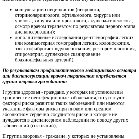
консультации специалистов (невролога,
оториноларинголога, офтальмолога, хирурга или
уролога, хирурга или проктолога, акушера-гинеколога,
осмотр врачом-терапевтом по результатам первого этапа
диспансеризации);
дополнительные исследования (рентгенография легких
или компьютерная томография легких, колоноскопия,
эзофагофиброгастродуоденоскопия, ректороманоскопия,
спирометрия, дуплексное сканирование
брахиоцефальных артерий).
По результатам профилактического медицинского осмотра
или диспансеризации врачом терапевтом определяется
группа здоровья гражданина:
I группа здоровья - граждане, у которых не установлены
хронические неинфекционные заболевания, отсутствуют
факторы риска развития таких заболеваний или имеются
указанные факторы риска при низком или среднем
абсолютном сердечно-сосудистом риске и которые не
нуждаются в диспансерном наблюдении по поводу других
заболеваний (состояний);
II группа здоровья - граждане, у которых не установлены