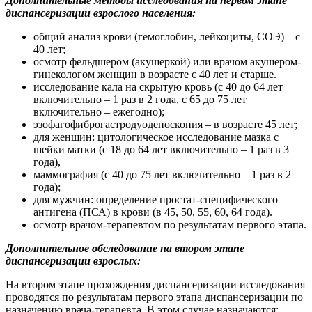
Дополнительные методы исследования на первом этапе
диспансеризации взрослого населения:
общий анализ крови (гемоглобин, лейкоциты, СОЭ) – с
40 лет;
осмотр фельдшером (акушеркой) или врачом акушером-
гинекологом женщин в возрасте с 40 лет и старше.
исследование кала на скрытую кровь (с 40 до 64 лет
включительно – 1 раз в 2 года, с 65 до 75 лет
включительно – ежегодно);
эзофагофиброгастродуоденоскопия – в возрасте 45 лет;
для женщин: цитологическое исследование мазка с
шейки матки (с 18 до 64 лет включительно – 1 раз в 3
года),
маммография (с 40 до 75 лет включительно – 1 раз в 2
года);
для мужчин: определение простат-специфического
антигена (ПСА) в крови (в 45, 50, 55, 60, 64 года).
осмотр врачом-терапевтом по результатам первого этапа.
Дополнительное обследование на втором этапе
диспансеризации взрослых:
На втором этапе прохождения диспансеризации исследования
проводятся по результатам первого этапа диспансеризации по
назначению врача-терапевта. В этом случае назначаются: