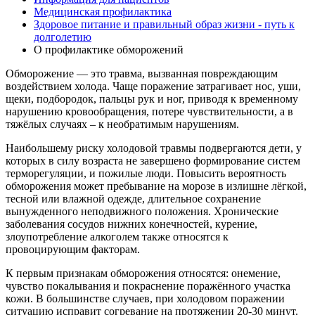
Медицинская профилактика
Здоровое питание и правильный образ жизни - путь к
долголетию
О профилактике обморожений
Обморожение — это травма, вызванная повреждающим
воздействием холода. Чаще поражение затрагивает нос, уши,
щеки, подбородок, пальцы рук и ног, приводя к временному
нарушению кровообращения, потере чувствительности, а в
тяжёлых случаях – к необратимым нарушениям.
Наибольшему риску холодовой травмы подвергаются дети, у
которых в силу возраста не завершено формирование систем
терморегуляции, и пожилые люди. Повысить вероятность
обморожения может пребывание на морозе в излишне лёгкой,
тесной или влажной одежде, длительное сохранение
вынужденного неподвижного положения. Хронические
заболевания сосудов нижних конечностей, курение,
злоупотребление алкоголем также относятся к
провоцирующим факторам.
К первым признакам обморожения относятся: онемение,
чувство покалывания и покраснение поражённого участка
кожи. В большинстве случаев, при холодовом поражении
ситуацию исправит согревание на протяжении 20-30 минут.