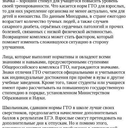
значка – хороший стимул для учащегося повысить уровень
своей тренированности. Что касается норм ГТО для взрослых,
то для них укрепление организма не менее актуально, чем для
детей и юношества. По данным Минздрава, в стране ежегодно
возрастает количество тучных людей, а также случаев
сахарного диабета, серьёзных сердечных патологий и прочих
болезней, связанных с низкой физической активностью.
Возвращение комплекса может стать фактором, который
поможет изменить сложившуюся ситуацию в сторону
улучшения.
Лица, которые выполнят нормативы и овладеют всеми
знаниями и навыками, предусмотренными ступенями
Общероссийского комплекса ГТО, награждаются значками.
Знаки отличия ГТО считаются официальными и учитываются
как индивидуальные достижения при приёме в вузы и другие
учебные заведения. Кроме того, такие студенты или учащиеся
имеют право рассчитывать на повышенную государственную
стипендию в порядке, установленном Министерством
Образования и Науки.
Школьникам, сдавшим нормы ГТО в школе лучше своих
сверстников, предполагается начисление дополнительных
баллов к результатам ЕГЭ. Взрослые смогут претендовать на
дополнительные дни к отпускам. Но и помимо этого,