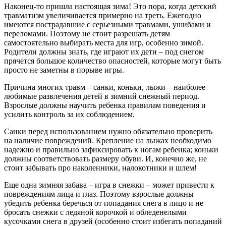
Наконец-то пришла настоящая зима! Это пора, когда детский
травматизм увеличивается примерно на треть. Ежегодно
имеются пострадавшие с серьезными травмами, ушибами и
переломами. Поэтому не стоит разрешать детям
самостоятельно выбирать места для игр, особенно зимой.
Родители должны знать, где играют их дети ­– под снегом
прячется большое количество опасностей, которые могут быть
просто не заметны в порыве игры.
Причина многих травм – санки, коньки, лыжи – наиболее
любимые развлечения детей в зимний снежный период.
Взрослые должны научить ребенка правилам поведения и
усилить контроль за их соблюдением.
Санки перед использованием нужно обязательно проверить
на наличие повреждений. Крепление на лыжах необходимо
надежно и правильно зафиксировать к ногам ребенка; коньки
должны соответствовать размеру обуви. И, конечно же, не
стоит забывать про наколенники, налокотники и шлем!
Еще одна зимняя забава – игра в снежки – может привести к
повреждениям лица и глаз. Поэтому взрослые должны
убедить ребенка беречься от попадания снега в лицо и не
бросать снежки с ледяной корочкой и обледенелыми
кусочками снега в друзей (особенно стоит избегать попаданий