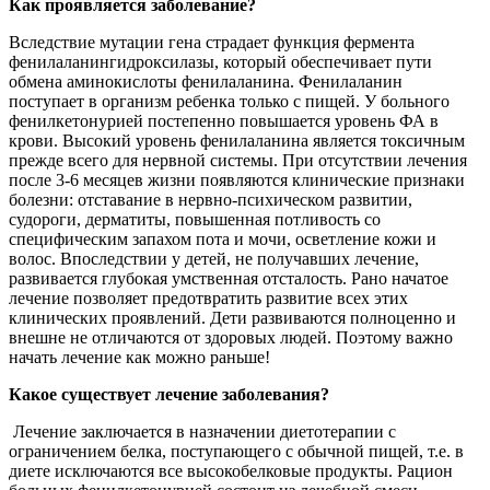
Как проявляется заболевание?
Вследствие мутации гена страдает функция фермента
фенилаланингидроксилазы, который обеспечивает пути
обмена аминокислоты фенилаланина. Фенилаланин
поступает в организм ребенка только с пищей. У больного
фенилкетонурией постепенно повышается уровень ФА в
крови. Высокий уровень фенилаланина является токсичным
прежде всего для нервной системы. При отсутствии лечения
после 3-6 месяцев жизни появляются клинические признаки
болезни: отставание в нервно-психическом развитии,
судороги, дерматиты, повышенная потливость со
специфическим запахом пота и мочи, осветление кожи и
волос. Впоследствии у детей, не получавших лечение,
развивается глубокая умственная отсталость. Рано начатое
лечение позволяет предотвратить развитие всех этих
клинических проявлений. Дети развиваются полноценно и
внешне не отличаются от здоровых людей. Поэтому важно
начать лечение как можно раньше!
Какое существует лечение заболевания?
Лечение заключается в назначении диетотерапии с
ограничением белка, поступающего с обычной пищей, т.е. в
диете исключаются все высокобелковые продукты. Рацион