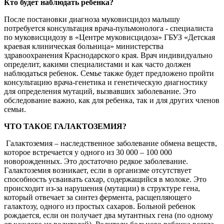
Кто будет наблюдать ребенка?
После постановки диагноза муковисцидоз малышу
потребуется консультация врача-пульмонолога - специалиста
по муковисцидозу в «Центре муковисцидоза» ГБУЗ «Детская
краевая клиническая больница» министерства
здравоохранения Краснодарского края. Врач индивидуально
определит, какими специалистами и как часто должен
наблюдаться ребенок. Семье также будет предложено пройти
консультацию врача-генетика и генетическую диагностику
для определения мутаций, вызвавших заболевание. Это
обследование важно, как для ребенка, так и для других членов
семьи.
ЧТО ТАКОЕ ГАЛАКТОЗЕМИЯ?
Галактоземия – наследственное заболевание обмена веществ,
которое встречается у одного из 30 000 – 100 000
новорожденных. Это достаточно редкое заболевание.
Галактоземия возникает, если в организме отсутствует
способность усваивать сахар, содержащийся в молоке. Это
происходит из-за нарушения (мутации) в структуре гена,
который отвечает за синтез фермента, расщепляющего
галактозу, одного из простых сахаров. Больной ребенок
рождается, если он получает два мутантных гена (по одному