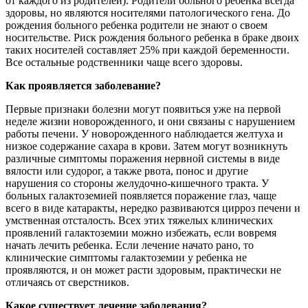
от каждого из родителей). Родители больного ребенка всегда
здоровы, но являются носителями патологического гена. До
рождения больного ребенка родители не знают о своем
носительстве. Риск рождения больного ребенка в браке двоих
таких носителей составляет 25% при каждой беременности.
Все остальные родственники чаще всего здоровы.
Как проявляется заболевание?
Первые признаки болезни могут появиться уже на первой
неделе жизни новорожденного, и они связаны с нарушением
работы печени. У новорожденного наблюдается желтуха и
низкое содержание сахара в крови. Затем могут возникнуть
различные симптомы поражения нервной системы в виде
вялости или судорог, а также рвота, понос и другие
нарушения со стороны желудочно-кишечного тракта. У
больных галактоземией появляется поражение глаз, чаще
всего в виде катаракты, нередко развиваются цирроз печени и
умственная отсталость. Всех этих тяжелых клинических
проявлений галактоземии можно избежать, если вовремя
начать лечить ребенка. Если лечение начато рано, то
клинические симптомы галактоземии у ребенка не
проявляются, и он может расти здоровым, практически не
отличаясь от сверстников.
Какое существует лечение заболевания?