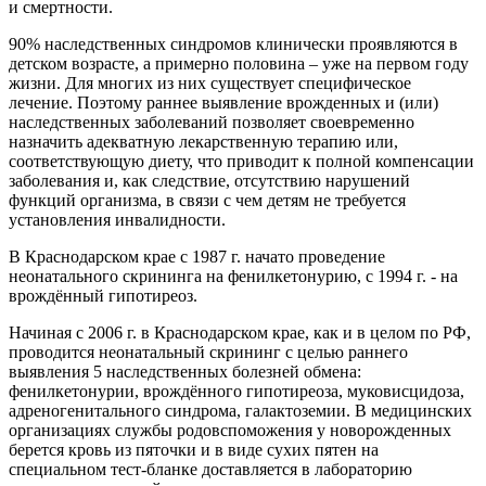
и смертности.
90% наследственных синдромов клинически проявляются в
детском возрасте, а примерно половина – уже на первом году
жизни. Для многих из них существует специфическое
лечение. Поэтому раннее выявление врожденных и (или)
наследственных заболеваний позволяет своевременно
назначить адекватную лекарственную терапию или,
соответствующую диету, что приводит к полной компенсации
заболевания и, как следствие, отсутствию нарушений
функций организма, в связи с чем детям не требуется
установления инвалидности.
В Краснодарском крае с 1987 г. начато проведение
неонатального скрининга на фенилкетонурию, с 1994 г. - на
врождённый гипотиреоз.
Начиная с 2006 г. в Краснодарском крае, как и в целом по РФ,
проводится неонатальный скрининг с целью раннего
выявления 5 наследственных болезней обмена:
фенилкетонурии, врождённого гипотиреоза, муковисцидоза,
адреногенитального синдрома, галактоземии. В медицинских
организациях службы родовспоможения у новорожденных
берется кровь из пяточки и в виде сухих пятен на
специальном тест-бланке доставляется в лабораторию