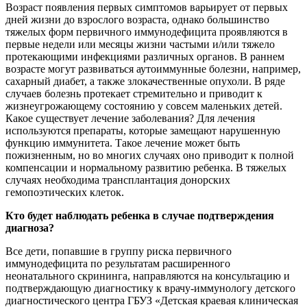
Возраст появления первых симптомов варьирует от первых
дней жизни до взрослого возраста, однако большинство
тяжелых форм первичного иммунодефицита проявляются в
первые недели или месяцы жизни частыми и/или тяжело
протекающими инфекциями различных органов. В раннем
возрасте могут развиваться аутоиммунные болезни, например,
сахарный диабет, а также злокачественные опухоли. В ряде
случаев болезнь протекает стремительно и приводит к
жизнеугрожающему состоянию у совсем маленьких детей.
Какое существует лечение заболевания? Для лечения
используются препараты, которые замещают нарушенную
функцию иммунитета. Такое лечение может быть
пожизненным, но во многих случаях оно приводит к полной
компенсации и нормальному развитию ребенка. В тяжелых
случаях необходима трансплантация донорских
гемопоэтических клеток.
Кто будет наблюдать ребенка в случае подтверждения
диагноза?
Все дети, попавшие в группу риска первичного
иммунодефицита по результатам расширенного
неонатального скрининга, направляются на консультацию и
подтверждающую диагностику к врачу-иммунологу детского
диагностического центра ГБУЗ «Детская краевая клиническая