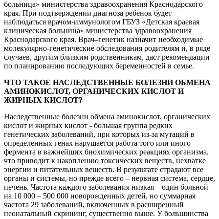
больница» министерства здравоохранения Краснодарского
края. При подтверждении диагноза ребенок будет
наблюдаться врачом-иммунологом ГБУЗ «Детская краевая
клиническая больница» министерства здравоохранения
Краснодарского края. Врач–генетик назначит необходимые
молекулярно-генетические обследования родителям и, в ряде
случаев, другим близким родственникам, даст рекомендации
по планированию последующих беременностей в семье.
ЧТО ТАКОЕ НАСЛЕДСТВЕННЫЕ БОЛЕЗНИ ОБМЕНА
АМИНОКИСЛОТ, ОРГАНИЧЕСКИХ КИСЛОТ И
ЖИРНЫХ КИСЛОТ?
Наследственные болезни обмена аминокислот, органических
кислот и жирных кислот - большая группа редких
генетических заболеваний, при которых из-за мутаций в
определенных генах нарушается работа того или иного
фермента в важнейших биохимических реакциях организма,
что приводит к накоплению токсических веществ, нехватке
энергии и питательных веществ. В результате страдают все
органы и системы, но прежде всего – нервная система, сердце,
печень. Частота каждого заболевания низкая – один больной
на 10 000 – 500 000 новорожденных детей, но суммарная
частота 29 заболеваний, включенных в расширенный
неонатальный скрининг, существенно выше. У большинства