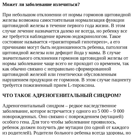
Может ли заболевание излечиться?
При небольшом отклонении от нормы гормонов щитовидной
железы возможна самостоятельная нормализация функции
щитовидной железы в течение первого года жизни. В этом
случае лечение назначается далеко не всегда, но ребенку все
же требуется наблюдение врачом-эндокринологом. Такое
состояние называется «транзиторный гипотиреоз», а его
причинами могут быть недоношенность ребенка, патология
щитовидной железы или дефицит йода у мамы. В случае
значительного отклонения гормонов щитовидной железы от
нормы заболевание чаще всего не проходит со временем, так
как обычно связано с неправильно сформированной
щитовидной железой или генетически обусловленным
нарушением продукции ее гормонов. В этом случае пациенту
требуется пожизненный прием L-тироксина.
ЧТО ТАКОЕ АДРЕНОГЕНИТАЛЬНЫЙ СИНДРОМ?
Адреногенитальный синдром – редкое наследственное
заболевание, которое встречается у одного из 5 000 – 9 000
новорожденных. Оно связано с повреждением (мутацией)
особого гена. Для того чтобы заболевание проявилось,
ребенок должен получить две мутации (по одной от каждого
из родителей). Родители больного ребенка всегда здоровы, но