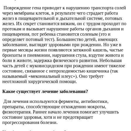
Повреждение гена приводит к нарушению транспорта солей
через мембраны клеток, в результате чего страдает работа
желез в пищеварительной и дыхательной системе, потовых
желез. Их секрет становится вязким, он с трудом проходит по
протокам и вызывает нарушение работы органов дыхания и
пищеварения, пот ребенка становится соленым (это и
определяет потовый тест). Большинство детей, имеющих
заболевание, выглядят здоровыми при рождении. Но уже в
первые месяцы жизни появляются затяжной кашель, частые
бронхиты и пневмонии, нарушения стула, вздутие живота и
боли в животе, задержка физического развития. Небольшая
часть детей с муковисцидозом при рождении имеют тяжелое
состояние, связанное с непроходимостью кишечника (так
называемый «мекониальный илеус»). Оно требует
неотложной хирургической помощи.
Какое существует лечение заболевания?
Для лечения используются ферменты, антибиотики,
препараты, способствующие отхождению мокроты,
физиотерапия. Раннее начало лечения помогает улучшить
состояние здоровья, хотя и не предотвращает
прогрессирования болезни.