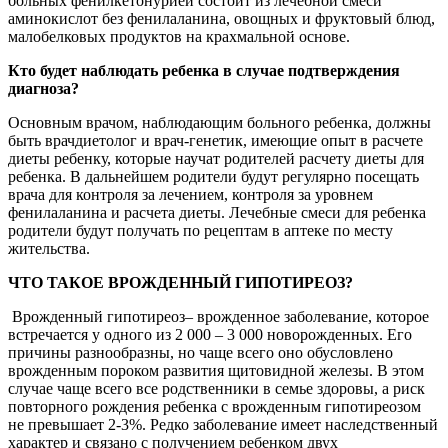
больных фенилкетонурией состоит из лечебной смеси
аминокислот без фенилаланина, овощных и фруктовый блюд,
малобелковых продуктов на крахмальной основе.
Кто будет наблюдать ребенка в случае подтверждения
диагноза?
Основным врачом, наблюдающим больного ребенка, должны
быть врачдиетолог и врач-генетик, имеющие опыт в расчете
диеты ребенку, которые научат родителей расчету диеты для
ребенка. В дальнейшем родители будут регулярно посещать
врача для контроля за лечением, контроля за уровнем
фенилаланина и расчета диеты. Лечебные смеси для ребенка
родители будут получать по рецептам в аптеке по месту
жительства.
ЧТО ТАКОЕ ВРОЖДЕННЫЙ ГИПОТИРЕОЗ?
Врожденный гипотиреоз– врожденное заболевание, которое
встречается у одного из 2 000 – 3 000 новорожденных. Его
причины разнообразны, но чаще всего оно обусловлено
врожденным пороком развития щитовидной железы. В этом
случае чаще всего все родственники в семье здоровы, а риск
повторного рождения ребенка с врожденным гипотиреозом
не превышает 2-3%. Редко заболевание имеет наследственный
характер и связано с получением ребенком двух